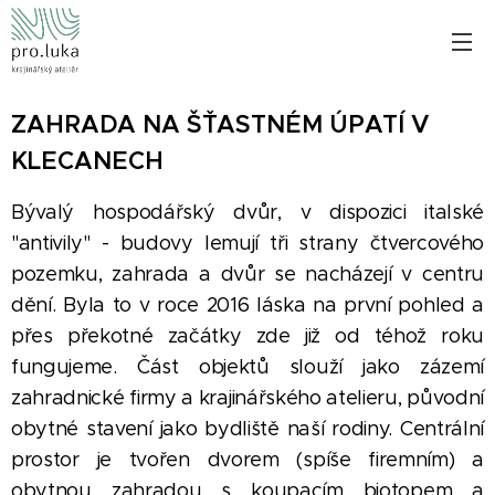
ZAHRADA NA ŠŤASTNÉM ÚPATÍ V
KLECANECH
Bývalý hospodářský dvůr, v dispozici italské
"antivily" - budovy lemují tři strany čtvercového
pozemku, zahrada a dvůr se nacházejí v centru
dění. Byla to v roce 2016 láska na první pohled a
přes překotné začátky zde již od téhož roku
fungujeme. Část objektů slouží jako zázemí
zahradnické firmy a krajinářského atelieru, původní
obytné stavení jako bydliště naší rodiny. Centrální
prostor je tvořen dvorem (spíše firemním) a
obytnou zahradou s koupacím biotopem a