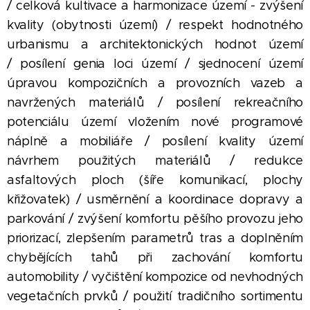
/ celková kultivace a harmonizace území - zvýšení
kvality (obytnosti území) /
respekt hodnotného
urbanismu a architektonických hodnot území
/ posílení genia loci území / sjednocení území
úpravou kompozičních a provozních vazeb a
navržených materiálů / posílení rekreačního
potenciálu území vložením nové programové
náplně a mobiliáře / posílení kvality území
návrhem použitých materiálů / redukce
asfaltových ploch (šíře komunikací, plochy
křižovatek) / usměrnění a koordinace dopravy a
parkování / zvýšení komfortu pěšího provozu jeho
priorizací, zlepšením parametrů tras a doplněním
chybějících tahů při zachování komfortu
automobility / vyčištění kompozice od nevhodných
vegetačních prvků / použití tradičního sortimentu