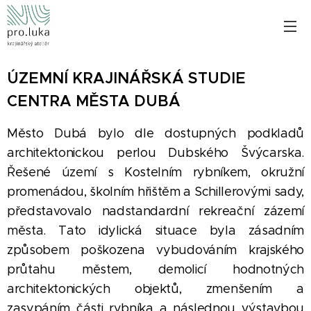
ÚZEMNÍ KRAJINÁŘSKÁ STUDIE
CENTRA MĚSTA DUBÁ
Město Dubá bylo dle dostupných podkladů
architektonickou perlou Dubského Švýcarska.
Řešené území s Kostelním rybníkem, okružní
promenádou, školním hřištěm a Schillerovými sady,
představovalo nadstandardní rekreační zázemí
města. Tato idylická situace byla zásadním
způsobem poškozena vybudováním krajského
průtahu městem, demolicí hodnotných
architektonických objektů, zmenšením a
zasypáním části rybníka a následnou výstavbou