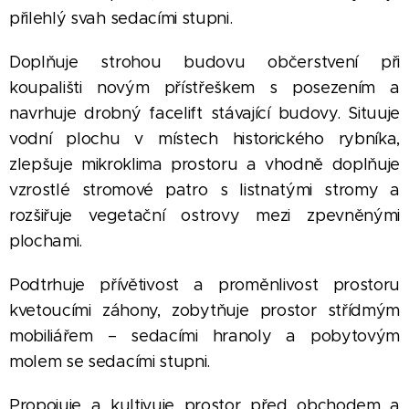
přilehlý svah sedacími stupni.
Doplňuje strohou budovu občerstvení při
koupališti novým přístřeškem s posezením a
navrhuje drobný facelift stávající budovy. Situuje
vodní plochu v místech historického rybníka,
zlepšuje mikroklima prostoru a vhodně doplňuje
vzrostlé stromové patro s listnatými stromy a
rozšiřuje vegetační ostrovy mezi zpevněnými
plochami.
Podtrhuje přívětivost a proměnlivost prostoru
kvetoucími záhony, zobytňuje prostor střídmým
mobiliářem – sedacími hranoly a pobytovým
molem se sedacími stupni.
Propojuje a kultivuje prostor před obchodem a