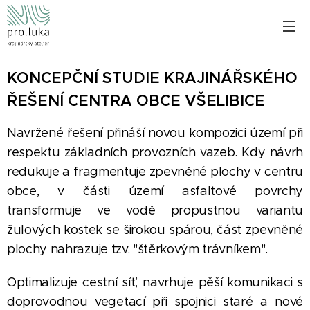
KONCEPČNÍ STUDIE KRAJINÁŘSKÉHO
ŘEŠENÍ CENTRA OBCE VŠELIBICE
Navržené řešení přináší novou kompozici území při
respektu základních provozních vazeb. Kdy návrh
redukuje a fragmentuje zpevněné plochy v centru
obce, v části území asfaltové povrchy
transformuje ve vodě propustnou variantu
žulových kostek se širokou spárou, část zpevněné
plochy nahrazuje tzv. "štěrkovým trávníkem".
Optimalizuje cestní síť, navrhuje pěší komunikaci s
doprovodnou vegetací při spojnici staré a nové