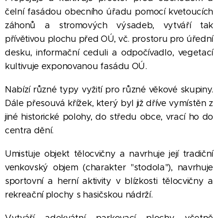
čelní fasádou obecního úřadu pomocí kvetoucích
záhonů a stromových výsadeb, vytváří tak
přívětivou plochu před OÚ, vč. prostoru pro úřední
desku, informační ceduli a odpočívadlo, vegetací
kultivuje exponovanou fasádu OÚ.
Nabízí různé typy vyžití pro různé věkové skupiny.
Dále přesouvá křížek, který byl již dříve vymístěn z
jiné historické polohy, do středu obce, vrací ho do
centra dění.
Umisťuje objekt tělocvičny a navrhuje její tradiční
venkovský objem (charakter "stodola"), navrhuje
sportovní a herní aktivity v blízkosti tělocvičny a
rekreační plochy s hasičskou nádrží.